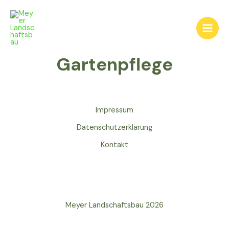
Zum
Main
Inhalt
Men
springen
Gartenpflege
Impressum
Datenschutzerklärung
Kontakt
Meyer Landschaftsbau 2026